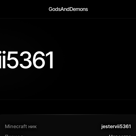
GodsAndDemons
ii5361
Minecraft ник
jestervii5361