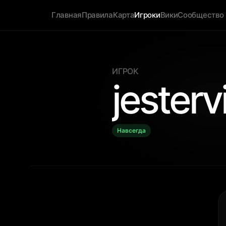
Главная
Правила
Карта
Игроки
Вики
Сообщество
ИГРОК
jesterv
Навсегда